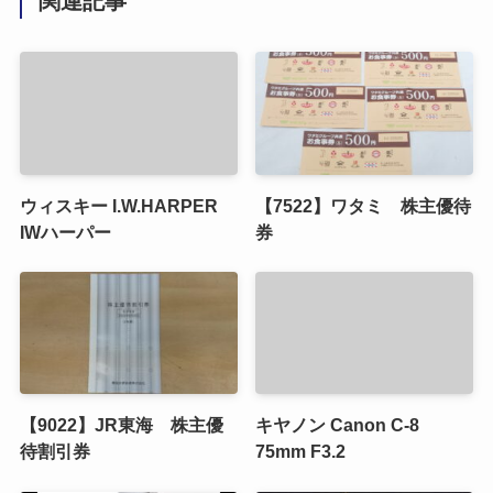
関連記事
ウィスキー I.W.HARPER
【7522】ワタミ 株主優待
IWハーパー
券
【9022】JR東海 株主優
キヤノン Canon C-8
待割引券
75mm F3.2