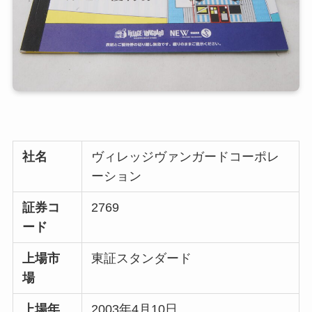
社名
ヴィレッジヴァンガードコーポレ
ーション
証券コ
2769
ード
上場市
東証スタンダード
場
上場年
2003年4月10日