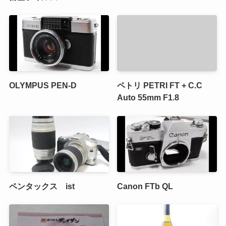
OLYMPUS PEN-D
ペトリ PETRI FT + C.C
Auto 55mm F1.8
ペンタックス ist
Canon FTb QL