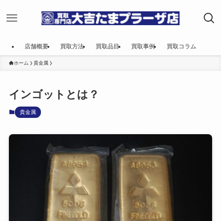
店舗概要
買取方法
買取品目
買取事例
買取コラム
ホーム
貴金属
インゴットとは？
貴金属