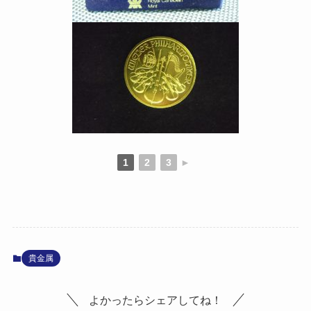
1
2
3
►
貴金属
よかったらシェアしてね！