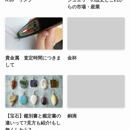
らの市場・産業
貴金属 査定時間につきま
金杯
して
【宝石】鑑別書と鑑定書の
銅滴
違いって?見方も紹介!もし
無くしたら?