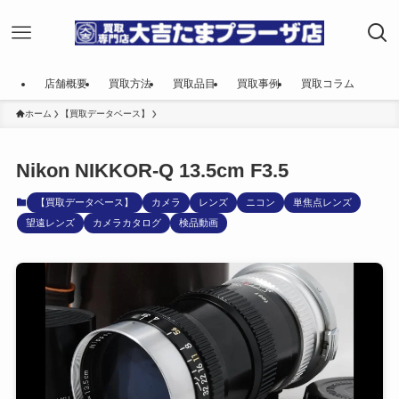
店舗概要
買取方法
買取品目
買取事例
買取コラム
ホーム
【買取データベース】
Nikon NIKKOR-Q 13.5cm F3.5
【買取データベース】
カメラ
レンズ
ニコン
単焦点レンズ
望遠レンズ
カメラカタログ
検品動画