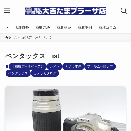
店舗概要
買取方法
買取品目
買取事例
買取コラム
ホーム
【買取データベース】
ペンタックス ist
【買取データベース】
カメラ
カメラ本体
フィルム一眼レフ
ペンタックス
カメラカタログ