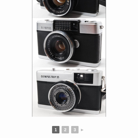
1
2
3
►