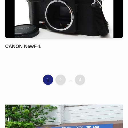
CANON NewF-1
1
2
...
4