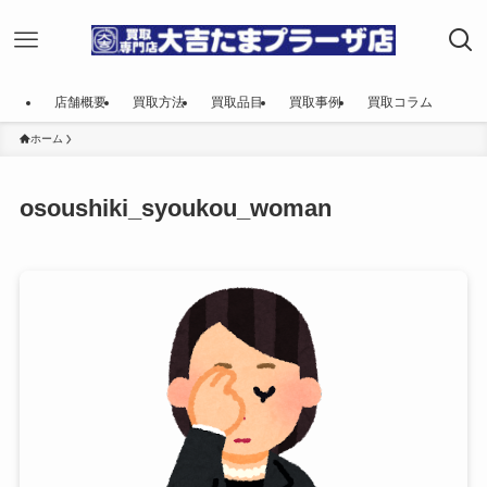
店舗概要
買取方法
買取品目
買取事例
買取コラム
ホーム
osoushiki_syoukou_woman