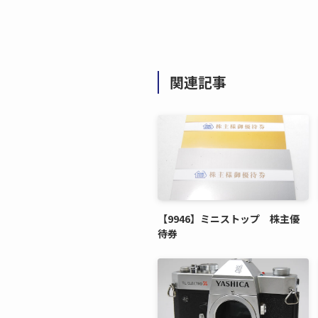
関連記事
【9946】ミニストップ 株主優
待券