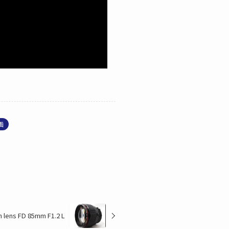
画
 lens FD 85mm F1.2 L