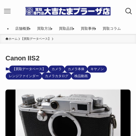
店舗概要
買取方法
買取品目
買取事例
買取コラム
ホーム
【買取データベース】
Canon IIS2
【買取データベース】
カメラ
カメラ本体
キヤノン
レンジファインダー
カメラカタログ
検品動画