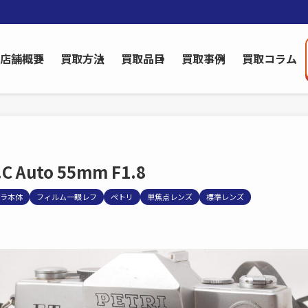
店舗概要
買取方法
買取品目
買取事例
買取コラム
C Auto 55mm F1.8
ラ本体
フィルム一眼レフ
ペトリ
単焦点レンズ
標準レンズ