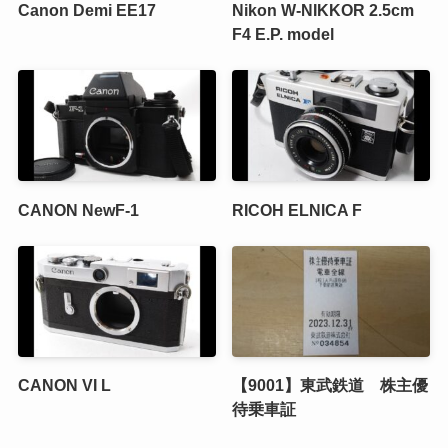
Canon Demi EE17
Nikon W-NIKKOR 2.5cm
F4 E.P. model
CANON NewF-1
RICOH ELNICA F
CANON VI L
【9001】東武鉄道 株主優
待乗車証