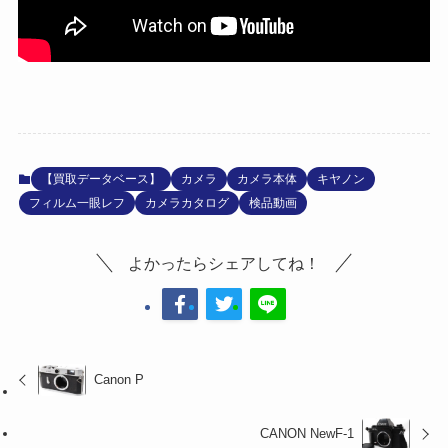
【買取データベース】
カメラ
カメラ本体
キヤノン
フィルム一眼レフ
カメラカタログ
検品動画
よかったらシェアしてね！
Canon P
CANON NewF-1