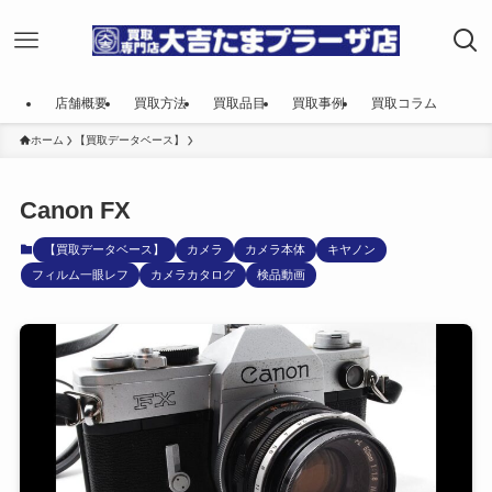
店舗概要
買取方法
買取品目
買取事例
買取コラム
ホーム
【買取データベース】
Canon FX
【買取データベース】
カメラ
カメラ本体
キヤノン
フィルム一眼レフ
カメラカタログ
検品動画