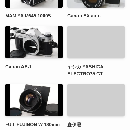
MAMIYA M645 1000S
Canon EX auto
Canon AE-1
ヤシカ YASHICA
ELECTRO35 GT
FUJI FUJINON.W 180mm
森伊蔵