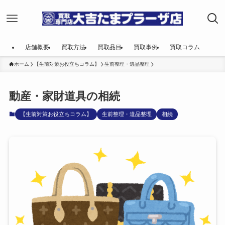
店舗概要
買取方法
買取品目
買取事例
買取コラム
ホーム
【生前対策お役立ちコラム】
生前整理・遺品整理
動産・家財道具の相続
【生前対策お役立ちコラム】
生前整理・遺品整理
相続