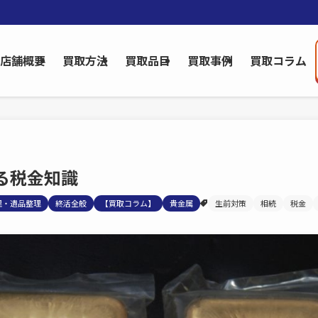
店舗概要
買取方法
買取品目
買取事例
買取コラム
る税金知識
理・遺品整理
終活全般
【買取コラム】
貴金属
生前対策
相続
税金