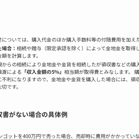
産については、購入代金のほか購入手数料等の付随費用を加え
た場合：
相続や贈与（限定承認を除く）によって金地金を取得
金額を計算します。
親からの相続により金地金や金貨を相続したが領収書などの購
譲渡による
「収入金額の5％」
相当額が取得費とみなします。 
に不利になりますので、金地金や金貨を購入した場合には、領
大切です。
収書がない場合の具体例
ンゴットを400万円で売った場合、売却時に費用がかかっていな