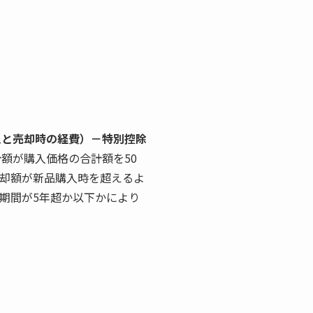
入と売却時の経費）－特別控除
額が購入価格の合計額を50
売却額が新品購入時を超えるよ
期間が5年超か以下かにより